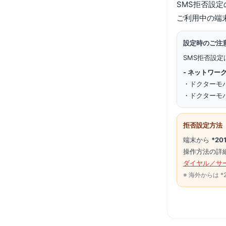
SMS拒否設
ご利用中の端
設定時のご注
SMS拒否設定
- ネットワーク
・ドクターモバイル
・ドクターモバイル 
拒否設定方法
端末から
*20
操作方法の詳
ダイヤル／サ
※ 海外からは *