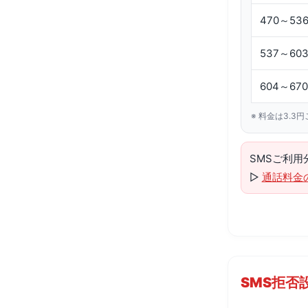
470～53
537～60
604～67
※ 料金は3.
SMSご利
▷
通話料金
SMS拒否