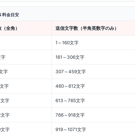
S 料金目安
数（全角）
送信文字数（半角英数字のみ）
1～160文字
文字
161～306文字
1文字
307～459文字
8文字
460～612文字
5文字
613～765文字
2文字
766～918文字
9文字
919～1071文字