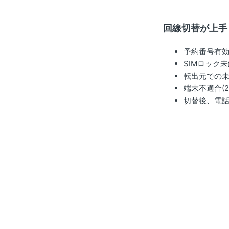
回線切替が上手
予約番号有
SIMロック未
転出元での未
端末不適合(
切替後、電