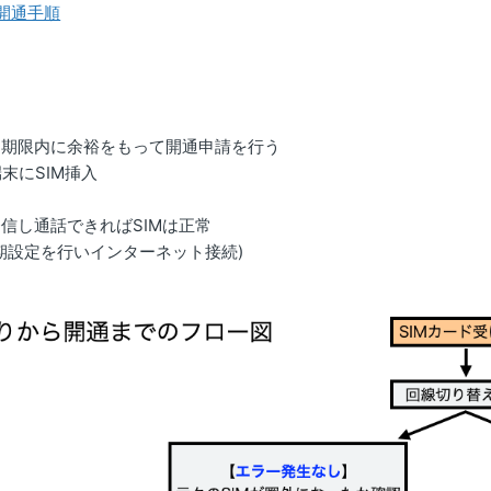
開通手順
効期限内に余裕をもって開通申請を行う
端末にSIM挿入
信し通話できればSIMは正常
初期設定を行いインターネット接続)