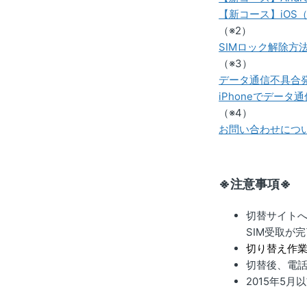
【新コース】iOS（i
（※2）
SIMロック解除方
（※3）
データ通信不具合
iPhoneでデー
（※4）
お問い合わせにつ
※注意事項※
切替サイトへ
SIM受取が
切り替え作
切替後、電話
2015
年
5
月以