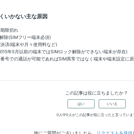
くいかない主な原因
効期限切れ
解除(SIMフリー端末必須)
決済(端末や月々使用料など)
2015年5月以前の端末ではSIMロック解除ができない端末が存在)
話番号での通話が可能であれば
SIM
異常ではなく端末や端末設定に
この記事は役に立ちましたか？
はい
いいえ
0人中0人がこの記事が役に立ったと言っていま
他にご質問がございましたら、
リクエストを送信