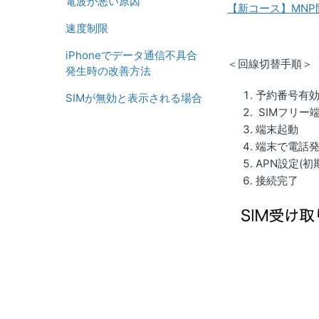
電波が悪い原因
【新コース】MNP
速度制限
iPhoneでデータ通信不具合
＜回線切替手順＞
発生時の改善方法
予約番号有
SIMが無効と表示される場合
SIMフリー
端末起動
端末で電話発
APN設定(
接続完了